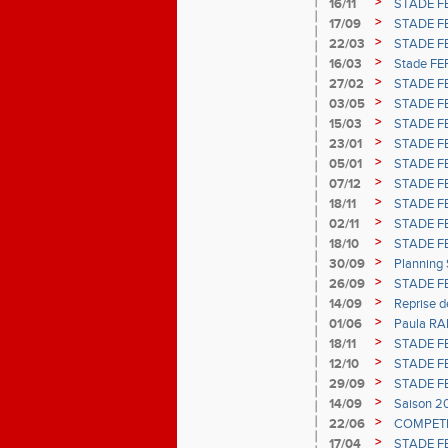
>
16/11
STADE F
>
17/09
STADE FE
>
22/03
STADE FE
>
16/03
Stade FE
>
27/02
STADE FE
>
03/05
STADE F
>
15/03
STADE F
>
23/01
STADE F
>
05/01
STADE F
>
07/12
STADE F
>
18/11
STADE FE
>
02/11
STADE F
>
18/10
STADE F
>
30/09
Planning 
>
26/09
STADE F
>
14/09
Reprise d
>
01/06
Paula RA
>
18/11
STADE FE
>
12/10
STADE F
>
29/09
STADE FE
>
14/09
Saison 20
>
22/06
COMPETIT
>
17/04
STADE FE