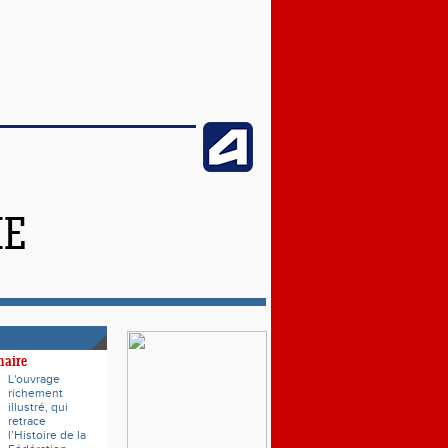
ME
naire
L'ouvrage
richement
illustré, qui
retrace
l’Histoire de la