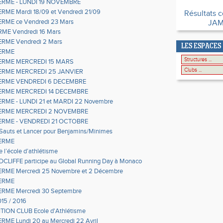
ERME - LUNDI 19 NOVEMBRE
RME Mardi 18/09 et Vendredi 21/09
Résultats c
RME ce Vendredi 23 Mars
JAM
RME Vendredi 16 Mars
RME Vendredi 2 Mars
LES ESPACES
ERME
ERME MERCREDI 15 MARS
ERME MERCREDI 25 JANVIER
ERME VENDREDI 6 DECEMBRE
ERME MERCREDI 14 DECEMBRE
RME - LUNDI 21 et MARDI 22 Novembre
ERME MERCREDI 2 NOVEMBRE
ERME - VENDREDI 21 OCTOBRE
Sauts et Lancer pour Benjamins/Minimes
ERME
e l’école d’athlétisme
DCLIFFE participe au Global Running Day à Monaco
RME Mercredi 25 Novembre et 2 Décembre
ERME
RME Mercredi 30 Septembre
15 / 2016
ION CLUB Ecole d'Athlétisme
RME Lundi 20 au Mercredi 22 Avril