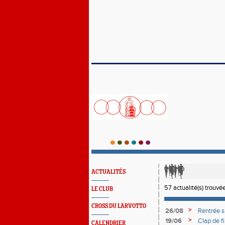
ACTUALITÉS
57 actualité(s) trouvée
LE CLUB
CROSS DU LARVOTTO
>
26/08
Rentrée 
>
19/06
Clap de f
CALENDRIER