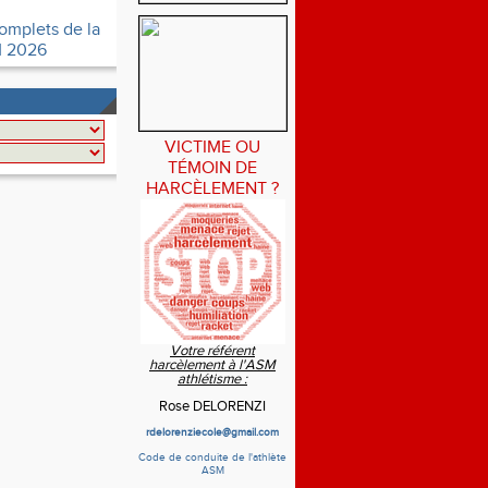
omplets de la
 2026
VICTIME OU
TÉMOIN DE
HARCÈLEMENT ?
Votre référent
harcèlement à l'ASM
athlétisme :
Rose DELORENZI
rdelorenziecole@gmail.com
Code de conduite de l'athlète
ASM