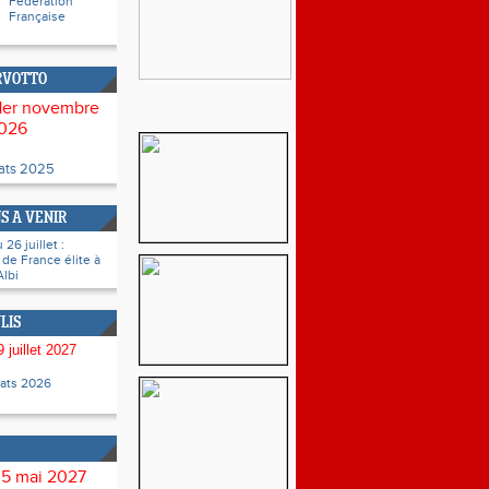
Fédération
Française
RVOTTO
1er novembre
026
tats 2025
S A VENIR
26 juillet :
de France élite à
Albi
LIS
 juillet 2027
tats 2026
 5 mai 2027