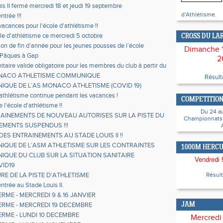
is II fermé mercredi 18 et jeudi 19 septembre
d'Athlétisme.
ntrée !!!
vacances pour l'école d'athlétisme !!
le d'athlétisme ce mercredi 5 octobre
CROSS DU LA
on de fin d’année pour les jeunes pousses de l’école
Dimanche 
sme
 Pâques à Gap
2
itaire valide obligatoire pour les membres du club à partir du
Janvier 2022 et jusqu’au 28 février 2022
ONACO ATHLETISME COMMUNIQUE
Résul
QUE DE L’AS MONACO ATHLETISME (COVID 19)
’athlétisme continue pendant les vacances !
COMPETITION
 l'école d'athlétisme !!
Du 24 au 
RAINEMENTS DE NOUVEAU AUTORISES SUR LA PISTE DU
Championnats 
UIS II
EMENTS SUSPENDUS !!!
DES ENTRAINEMENTS AU STADE LOUIS II !!
QUE DE L’ASM ATHLETISME SUR LES CONTRAINTES
1000M HERCU
RES
QUE DU CLUB SUR LA SITUATION SANITAIRE
Vendredi 9
VID19
RE DE LA PISTE D'ATHLETISME
Résul
entrée au Stade Louis II.
RME - MERCREDI 9 & 16 JANVIER
ERME - MERCREDI 19 DECEMBRE
JAM
ERME - LUNDI 10 DECEMBRE
Mercredi