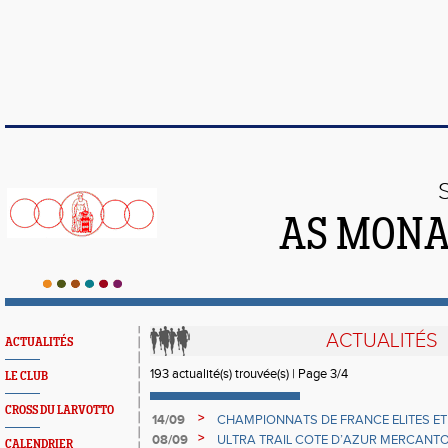
AS MONA
ACTUALITÉS
ACTUALITÉS
193 actualité(s) trouvée(s) | Page 3/4
LE CLUB
CROSS DU LARVOTTO
>
14/09
CHAMPIONNATS DE FRANCE ELITES ET 
ANDANT espoirs en or !!
>
08/09
ULTRA TRAIL COTE D’AZUR MERCANT
CALENDRIER