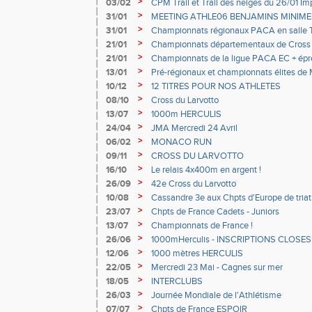
SUR MER – 02/02
>
03/02
CPM Trail et Trail des neiges du 26/01 Im
>
31/01
MEETING ATHLE06 BENJAMINS MINIME
>
31/01
Championnats régionaux PACA en salle 
>
21/01
Championnats départementaux de Cross –
>
21/01
Championnats de la ligue PACA EC + épr
18-19 janvier 2020
>
13/01
Pré-régionaux et championnats élites de 
CA/MA – Miramas
>
10/12
12 TITRES POUR NOS ATHLETES
>
08/10
Cross du Larvotto
>
13/07
1000m HERCULIS
>
24/04
JMA Mercredi 24 Avril
>
06/02
MONACO RUN
>
09/11
CROSS DU LARVOTTO
>
16/10
Le relais 4x400m en argent !
>
26/09
42e Cross du Larvotto
>
10/08
Cassandre 3e aux Chpts d'Europe de triat
>
23/07
Chpts de France Cadets - Juniors
>
13/07
Championnats de France !
>
26/06
1000mHerculis - INSCRIPTIONS CLOSES
>
12/06
1000 mètres HERCULIS
>
22/05
Mercredi 23 Mai - Cagnes sur mer
>
18/05
INTERCLUBS
>
26/03
Journée Mondiale de l'Athlétisme
>
07/07
Chpts de France ESPOIR