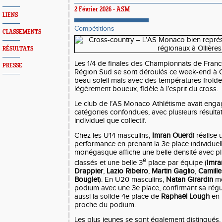
2 Février 2026 - ASM
LIENS
Compétitions
CLASSEMENTS
RÉSULTATS
Les 1/4 de finales des Championnats de Franc
PRESSE
Région Sud se sont déroulés ce week-end à Ol
beau soleil mais avec des températures froide
légèrement boueux, fidèle à l’esprit du cross.
Le club de l’AS Monaco Athlétisme avait engag
catégories confondues, avec plusieurs résultat
individuel que collectif.
Chez les U14 masculins,
Imran Ouerdi
réalise 
performance en prenant la 3e place individuelle
monégasque affiche une belle densité avec pl
e
classés et une belle 3
place par équipe (
Imra
Drappier
,
Lazio Ribeiro
,
Martin Gaglio
,
Camill
Bouglet
). En U20 masculins,
Natan Girardin
mo
podium avec une 3e place, confirmant sa régul
aussi la solide 4e place de
Raphaël Lough
en 
proche du podium.
Les plus jeunes se sont également distingués