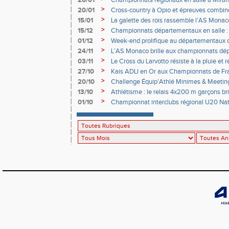
26/01
Championnats régionaux en salle à Mira
podiums, records et performances de réf
>
20/01
Cross-country à Opio et épreuves combi
>
15/01
La galette des rois rassemble l’AS Monac
>
15/12
Championnats départementaux en salle :
vue à Miramas
>
01/12
Week-end prolifique au départementaux 
Miramas
>
24/11
L’AS Monaco brille aux championnats dé
Minime d’épreuves combinées à Nice
>
03/11
Le Cross du Larvotto résiste à la pluie et
>
27/10
Kais ADLI en Or aux Championnats de Fr
>
20/10
Challenge Équip’Athlé Minimes & Meetin
>
13/10
Athlétisme : le relais 4x200 m garçons bril
>
01/10
Championnat interclubs régional U20 Nati
Coup d’éclat de nos jeunes pour leur prem