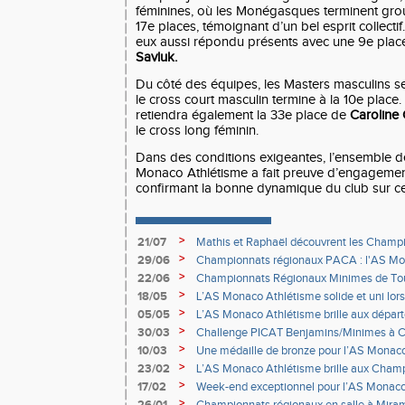
féminines, où les Monégasques terminent grou
17e places, témoignant d’un bel esprit collecti
eux aussi répondu présents avec une 9e pla
Savluk.
Du côté des équipes, les Masters masculins se
le cross court masculin termine à la 10e place.
retiendra également la 33e place de
Caroline
le cross long féminin.
Dans des conditions exigeantes, l’ensemble de
Monaco Athlétisme a fait preuve d’engagement
confirmant la bonne dynamique du club sur ce
>
21/07
Mathis et Raphaël découvrent les Champ
>
29/06
Championnats régionaux PACA : l'AS Mona
de podiums à Nice
>
22/06
Championnats Régionaux Minimes de Toul
Monégasques au rendez-vous
>
18/05
L’AS Monaco Athlétisme solide et uni lors
>
05/05
L’AS Monaco Athlétisme brille aux dépa
combinées à Nice
>
30/03
Challenge PICAT Benjamins/Minimes à 
>
10/03
Une médaille de bronze pour l’AS Mona
France de cross
>
23/02
L’AS Monaco Athlétisme brille aux Cham
à Val-de-Reuil
>
17/02
Week-end exceptionnel pour l’AS Monaco
>