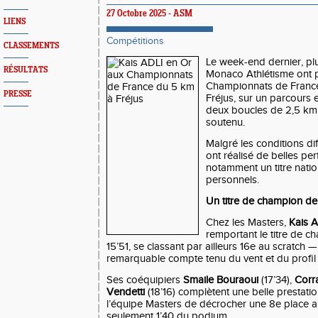
27 Octobre 2025 - ASM
LIENS
Compétitions
CLASSEMENTS
Le week-end dernier, plu
RÉSULTATS
Monaco Athlétisme ont p
Championnats de France
PRESSE
Fréjus, sur un parcours
deux boucles de 2,5 km
soutenu.
Malgré les conditions di
ont réalisé de belles pe
notamment un titre natio
personnels.
Un titre de champion de
Chez les Masters,
Kais A
remportant le titre de 
15’51, se classant par ailleurs 16e au scratch
remarquable compte tenu du vent et du profil
Ses coéquipiers
Smaile Bouraoui
(17’34),
Corr
Vendetti
(18’16) complètent une belle prestatio
l’équipe Masters de décrocher une 8e place a
seulement 1’40 du podium.