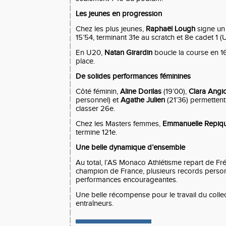
Les jeunes en progression
Chez les plus jeunes,
Raphaël Lough
signe un
15’54, terminant 31e au scratch et 8e cadet 1 (U
En U20,
Natan Girardin
boucle la course en 16
place.
De solides performances féminines
Côté féminin,
Aline Dorilas
(19’00),
Clara Angi
personnel) et
Agathe Julien
(21’36) permettent
classer 26e.
Chez les Masters femmes,
Emmanuelle Repiq
termine 121e.
Une belle dynamique d’ensemble
Au total, l’AS Monaco Athlétisme repart de Fré
champion de France, plusieurs records perso
performances encourageantes.
Une belle récompense pour le travail du collect
entraîneurs.