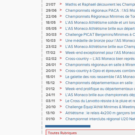
>
21/07
Mathis et Raphaël découvrent les Champ
>
29/06
Championnats régionaux PACA : l'AS Mona
de podiums à Nice
>
22/06
Championnats Régionaux Minimes de Toul
Monégasques au rendez-vous
>
18/05
L’AS Monaco Athlétisme solide et uni lors
>
05/05
L’AS Monaco Athlétisme brille aux dépa
combinées à Nice
>
30/03
Challenge PICAT Benjamins/Minimes à 
>
10/03
Une médaille de bronze pour l’AS Mona
France de cross
>
23/02
L’AS Monaco Athlétisme brille aux Cham
à Val-de-Reuil
>
17/02
Week-end exceptionnel pour l’AS Monaco
>
02/02
Cross-country – L’AS Monaco bien représe
régionaux à Ollières
>
26/01
Championnats régionaux en salle à Mira
podiums, records et performances de réf
>
20/01
Cross-country à Opio et épreuves combi
>
15/01
La galette des rois rassemble l’AS Monac
>
15/12
Championnats départementaux en salle :
vue à Miramas
>
01/12
Week-end prolifique au départementaux 
Miramas
>
24/11
L’AS Monaco brille aux championnats dé
Minime d’épreuves combinées à Nice
>
03/11
Le Cross du Larvotto résiste à la pluie et
>
20/10
Challenge Équip’Athlé Minimes & Meetin
>
13/10
Athlétisme : le relais 4x200 m garçons bril
>
01/10
Championnat interclubs régional U20 Nati
Coup d’éclat de nos jeunes pour leur prem