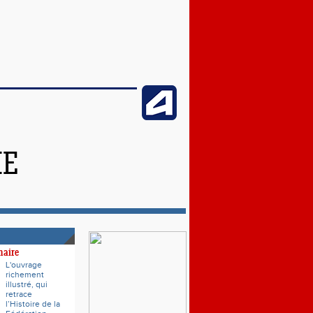
ME
naire
L'ouvrage
richement
illustré, qui
retrace
l’Histoire de la