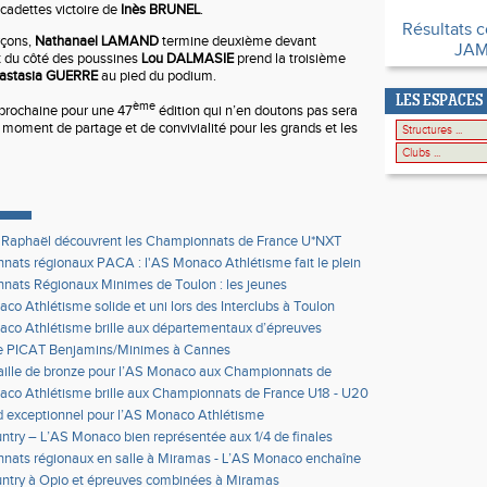
 cadettes victoire de
Inès BRUNEL
.
Résultats c
rçons,
Nathanael LAMAND
termine deuxième devant
JAM
 du côté des poussines
Lou DALMASIE
prend la troisième
astasia GUERRE
au pied du podium.
LES ESPACES
ème
prochaine pour une 47
édition qui n’en doutons pas sera
 moment de partage et de convivialité pour les grands et les
t Raphaël découvrent les Championnats de France U*NXT
ats régionaux PACA : l'AS Monaco Athlétisme fait le plein
ms à Nice
ats Régionaux Minimes de Toulon : les jeunes
ues au rendez-vous
co Athlétisme solide et uni lors des Interclubs à Toulon
co Athlétisme brille aux départementaux d’épreuves
s à Nice
e PICAT Benjamins/Minimes à Cannes
ille de bronze pour l’AS Monaco aux Championnats de
 cross
co Athlétisme brille aux Championnats de France U18 - U20
Reuil
 exceptionnel pour l’AS Monaco Athlétisme
ntry – L’AS Monaco bien représentée aux 1/4 de finales
 à Ollières
nats régionaux en salle à Miramas - L’AS Monaco enchaîne
records et performances de référence
ntry à Opio et épreuves combinées à Miramas