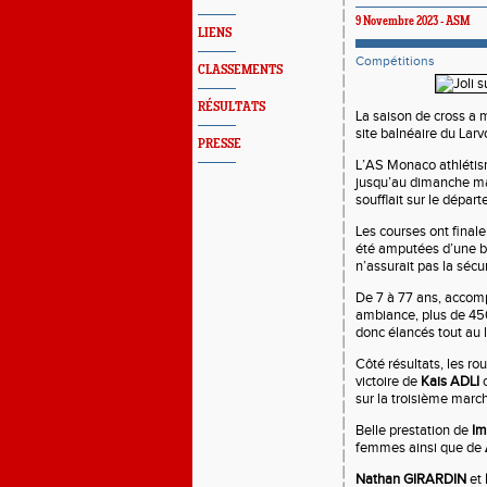
9 Novembre 2023 - ASM
LIENS
Compétitions
CLASSEMENTS
RÉSULTATS
La saison de cross a 
site balnéaire du Lar
PRESSE
L’AS Monaco athlétism
jusqu’au dimanche mat
soufflait sur le dépar
Les courses ont final
été amputées d’une bo
n’assurait pas la sécur
De 7 à 77 ans, accomp
ambiance, plus de 45
donc élancés tout au l
Côté résultats, les rou
victoire de
Kais ADLI
c
sur la troisième marc
Belle prestation de
I
femmes ainsi que de
Nathan GIRARDIN
et