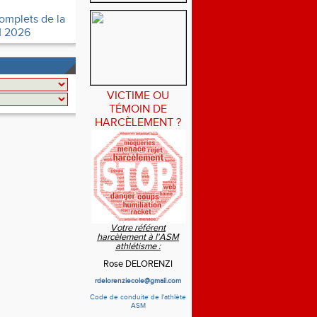
omplets de la
 2026
VICTIME OU
TÉMOIN DE
HARCÈLEMENT ?
Votre référent
harcèlement à l'ASM
athlétisme :
Rose DELORENZI
rdelorenziecole@gmail.com
Code de conduite de l'athlète
ASM