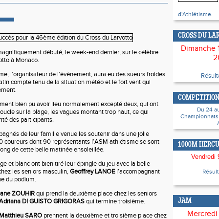
d'Athlétisme.
CROSS DU LA
Dimanche 
magnifiquement débuté, le week-end dernier, sur le célèbre
2
votto à Monaco.
e, l’organisateur de l’évènement, aura eu des sueurs froides
Résul
in compte tenu de la situation météo et le fort vent qui
tement.
COMPETITION
ement bien pu avoir lieu normalement excepté deux, qui ont
Du 24 au 
ucle sur la plage, les vagues montant trop haut, ce qui
Championnats 
ité des participants.
agnés de leur famille venue les soutenir dans une jolie
0 coureurs dont 90 représentants l’ASM athlétisme se sont
1000M HERCU
ong de cette belle matinée ensoleillée.
Vendredi 9
ge et blanc ont bien tiré leur épingle du jeu avec la belle
hez les seniors masculin,
Geoffrey LANOE
l’accompagnant
Résul
he du podium.
mane ZOUHIR
qui prend la deuxième place chez les seniors
Adriana DI GUISTO GRIGORAS
qui termine troisième.
JAM
Mercredi
Matthieu SARO
prennent la deuxième et troisième place chez