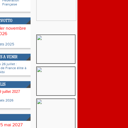
Fédération
Française
RVOTTO
1er novembre
026
tats 2025
S A VENIR
26 juillet :
de France élite à
Albi
LIS
 juillet 2027
tats 2026
 5 mai 2027